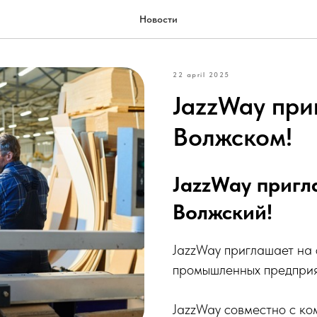
Новости
22 april 2025
JazzWay при
Волжском!
JazzWay пригл
Волжский!
JazzWay приглашает на
промышленных предприя
JazzWay совместно с к